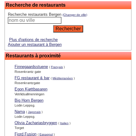
Recherche de restaurants
Recherche restaurants Bergen
(Changer de ville)
Plus d'options de recherche
Ajouter un restaurant à Bergen
Restaurants à proximité
Finnegaardsstuene
(
Français
)
Rosenkrantz gate
FG restaurant & bar
(
Méditerranéen
)
Rosenkrantzgate
Egon Kjøttbasaren
Vetrlidsallmenningen
Big Horn Bergen
Lodin Leppsg.
Nama
(
Japonais
)
Lodin Leppsg.
Olivia Zachariasbryggen
(
Italien
)
Torget
Fjord Fusion
(
Espagnol
)