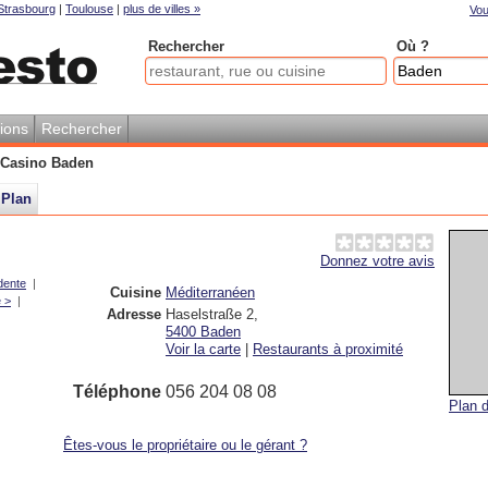
Strasbourg
|
Toulouse
|
plus de villes »
Vou
Rechercher
Où ?
ions
Rechercher
 Casino Baden
Plan
Donnez votre avis
dente
|
Cuisine
Méditerranéen
 >
|
Adresse
Haselstraße 2
,
5400
Baden
Voir la carte
|
Restaurants à proximité
Téléphone
056 204 08 08
Plan d
Êtes-vous le propriétaire ou le gérant ?