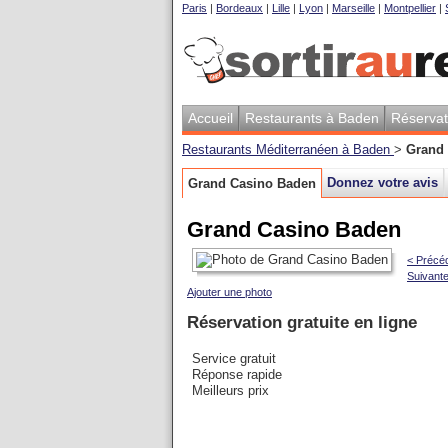
Paris
|
Bordeaux
|
Lille
|
Lyon
|
Marseille
|
Montpellier
|
Accueil
Restaurants à Baden
Réservat
Restaurants Méditerranéen à Baden
>
Grand
Donnez votre avis
Grand Casino Baden
Grand Casino Baden
< Précé
Suivante
Ajouter une photo
Réservation gratuite en ligne
Service gratuit
Réponse rapide
Meilleurs prix