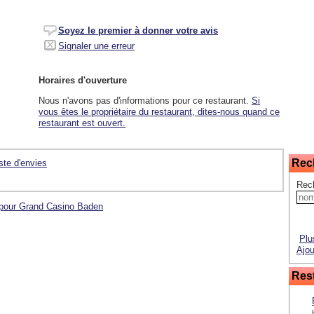
Soyez le premier à donner votre avis
Signaler une erreur
Horaires d'ouverture
Nous n'avons pas d'informations pour ce restaurant.
Si
vous êtes le propriétaire du restaurant, dites-nous quand ce
restaurant est ouvert.
Rec
iste d'envies
Rec
s pour Grand Casino Baden
Plu
Ajou
Rest