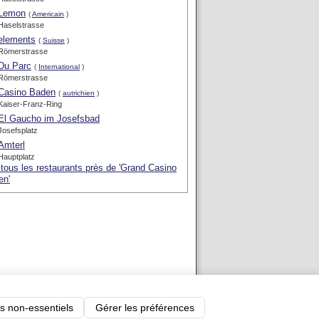
Lemon
(
Americain
)
Haselstrasse
elements
(
Suisse
)
Römerstrasse
Du Parc
(
International
)
Römerstrasse
Casino Baden
(
autrichien
)
Kaiser-Franz-Ring
El Gaucho im Josefsbad
Josefsplatz
Amterl
Hauptplatz
 tous les restaurants près de 'Grand Casino
en'
-
Blog
-
Nous contacter
s non-essentiels
Gérer les préférences
uResto.com
-
SortirAuResto recrute