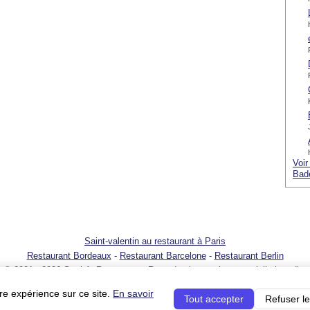
Voir
Bad
Saint-valentin au restaurant à Paris
Restaurant Bordeaux
-
Restaurant Barcelone
-
Restaurant Berlin
© 2001 - 2026 SortirAuResto.com - Reproduction totale ou partielle interdite
t
-
Promotion de votre restaurant
-
FAQ
-
FAQ pour propriétaires de restaurant
re expérience sur ce site.
En savoir
Tout accepter
Refuser le
s du service pour les professionnels
-
Politique sur la vie privée
-
Votre publicité sur SortirA