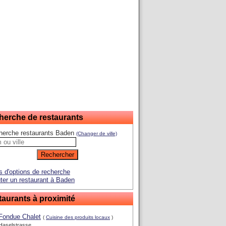
herche de restaurants
herche restaurants Baden
(Changer de ville)
s d'options de recherche
ter un restaurant à Baden
aurants à proximité
Fondue Chalet
(
Cuisine des produits locaux
)
Haselstrasse