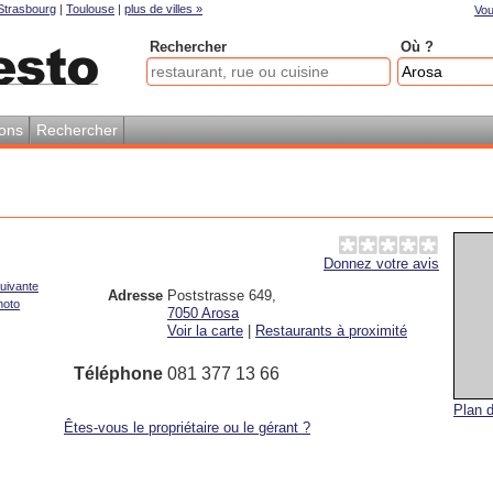
Strasbourg
|
Toulouse
|
plus de villes »
Vou
Rechercher
Où ?
ions
Rechercher
Donnez votre avis
uivante
Adresse
Poststrasse 649
,
hoto
7050
Arosa
Voir la carte
|
Restaurants à proximité
Téléphone
081 377 13 66
Plan d
Êtes-vous le propriétaire ou le gérant ?