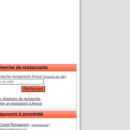
herche de restaurants
herche restaurants Arosa
(Changer de ville)
s d'options de recherche
ter un restaurant à Arosa
aurants à proximité
Grand Restaurant
(
International
)
Sonnenbergstrasse