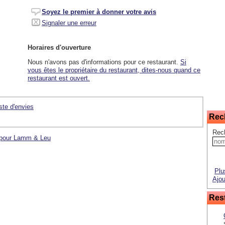
Soyez le premier à donner votre avis
Signaler une erreur
Horaires d'ouverture
Nous n'avons pas d'informations pour ce restaurant.
Si
vous êtes le propriétaire du restaurant, dites-nous quand ce
restaurant est ouvert.
iste d'envies
Rec
Rec
s pour Lamm & Leu
Plu
Ajou
Rest