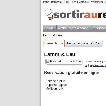
Paris
|
Bordeaux
|
Lille
|
Lyon
|
Marseille
|
Montpellier
|
Accueil
Restaurants à Arosa
Réservat
Lamm & Leu
Donnez votre avis
Plan
Lamm & Leu
Lamm & Leu
< Précédente
|
S
>
|
Ajouter une p
Réservation gratuite en ligne
Service gratuit
Réponse rapide
Meilleurs prix