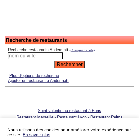
Recherche de restaurants
Recherche restaurants Andermatt
(Changer de ville)
Plus d'options de recherche
Ajouter un restaurant à Andermatt
Saint-valentin au restaurant à Paris
Restaurant Marseille
-
Restaurant Lyon
-
Restaurant Reims
© 2001 - 2026 SortirAuResto.com - Reproduction totale ou partielle
interdite
Nous utilisons des cookies pour améliorer votre expérience sur
ce site.
En savoir plus
Ajouter votre restaurant
-
Promotion de votre restaurant
-
FAQ
-
FAQ