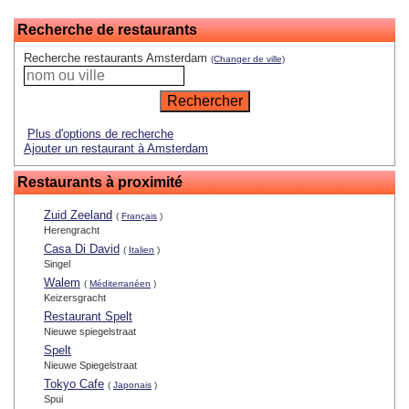
Recherche de restaurants
Recherche restaurants Amsterdam
(Changer de ville)
Plus d'options de recherche
Ajouter un restaurant à Amsterdam
Restaurants à proximité
Zuid Zeeland
(
Français
)
Herengracht
Casa Di David
(
Italien
)
Singel
Walem
(
Méditerranéen
)
Keizersgracht
Restaurant Spelt
Nieuwe spiegelstraat
Spelt
Nieuwe Spiegelstraat
Tokyo Cafe
(
Japonais
)
Spui