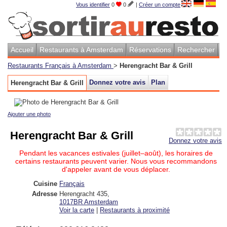
Vous identifier
0
0
|
Créer un compte
Accueil
Restaurants à Amsterdam
Réservations
Rechercher
Restaurants Français à Amsterdam
>
Herengracht Bar & Grill
Donnez votre avis
Plan
Herengracht Bar & Grill
Ajouter une photo
Herengracht Bar & Grill
Donnez votre avis
Pendant les vacances estivales (juillet–août), les horaires de
certains restaurants peuvent varier. Nous vous recommandons
d'appeler avant de vous déplacer.
Cuisine
Français
Adresse
Herengracht 435
,
1017BR
Amsterdam
Voir la carte
|
Restaurants à proximité