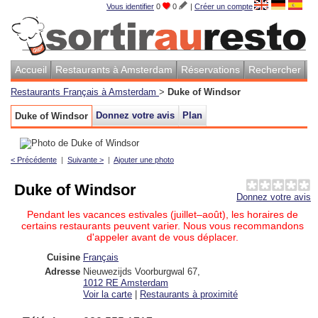
Vous identifier
0
0
|
Créer un compte
Accueil
Restaurants à Amsterdam
Réservations
Rechercher
Restaurants Français à Amsterdam
>
Duke of Windsor
Donnez votre avis
Plan
Duke of Windsor
< Précédente
|
Suivante >
|
Ajouter une photo
Duke of Windsor
Donnez votre avis
Pendant les vacances estivales (juillet–août), les horaires de
certains restaurants peuvent varier. Nous vous recommandons
d'appeler avant de vous déplacer.
Cuisine
Français
Adresse
Nieuwezijds Voorburgwal 67
,
1012 RE
Amsterdam
Voir la carte
|
Restaurants à proximité