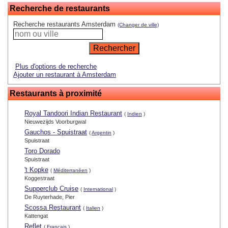
Recherche de restaurants
Recherche restaurants Amsterdam
(Changer de ville)
Plus d'options de recherche
Ajouter un restaurant à Amsterdam
Restaurants à proximité
Royal Tandoori Indian Restaurant
(
Indien
)
Nieuwezijds Voorburgwal
Gauchos - Spuistraat
(
Argentin
)
Spuistraat
Toro Dorado
Spuistraat
't Kopke
(
Méditerranéen
)
Koggestraat
Supperclub Cruise
(
International
)
De Ruyterhade, Pier
Scossa Restaurant
(
Italien
)
Kattengat
Reflet
(
Français
)