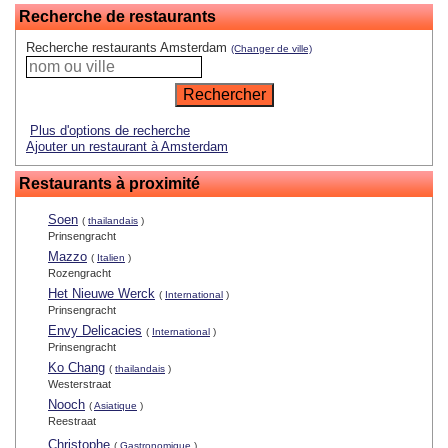
Recherche de restaurants
Recherche restaurants Amsterdam
(Changer de ville)
Plus d'options de recherche
Ajouter un restaurant à Amsterdam
Restaurants à proximité
Soen
(
thailandais
)
Prinsengracht
Mazzo
(
Italien
)
Rozengracht
Het Nieuwe Werck
(
International
)
Prinsengracht
Envy Delicacies
(
International
)
Prinsengracht
Ko Chang
(
thailandais
)
Westerstraat
Nooch
(
Asiatique
)
Reestraat
Christophe
(
Gastronomique
)