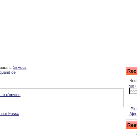
taurant.
Si vous
Rec
 quand ce
Rec
ville)
iste d'envies
Plu
 pour Fossa
Ajou
Rest