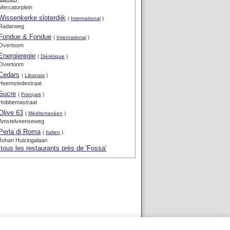
Mercatorplein
Wissenkerke sloterdijk
(
International
)
Radarweg
Fondue & Fondue
(
International
)
Overtoom
Energieregie
(
Diététique
)
Overtoom
Cedars
(
Libanais
)
Heemstedestraat
Sucre
(
Français
)
Hobbemastraat
Olive 63
(
Méditerranéen
)
Amstelveenseweg
Perla di Roma
(
Italien
)
Johan Huizingalaan
 tous les restaurants près de 'Fossa'