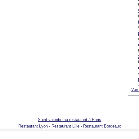
Voir
Saint-valentin au restaurant à Paris
Restaurant Lyon
-
Restaurant Lille
-
Restaurant Bordeaux
© 2001 - 2026 SortirAuResto.com - Reproduction totale ou partielle interdite