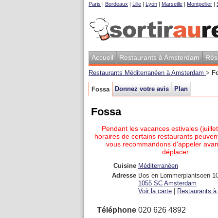
Paris
|
Bordeaux
|
Lille
|
Lyon
|
Marseille
|
Montpellier
|
Accueil
Restaurants à Amsterdam
Rés
Restaurants Méditerranéen à Amsterdam
>
F
Donnez votre avis
Plan
Fossa
Fossa
Pendant les vacances estivales (juillet
horaires de certains restaurants peuvent
vous recommandons d'appeler avan
déplacer.
Cuisine
Méditerranéen
Adresse
Bos en Lommerplantsoen 1
1055 SC
Amsterdam
Voir la carte
|
Restaurants à 
Téléphone
020 626 4892