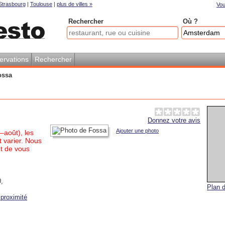
Strasbourg
|
Toulouse
|
plus de villes »
Vou
Rechercher
Où ?
ervations
Rechercher
ossa
Donnez votre avis
Ajouter une photo
–août), les
 varier. Nous
t de vous
0
,
Plan d
proximité