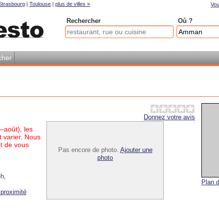
Strasbourg
|
Toulouse
|
plus de villes »
Vou
Rechercher
Où ?
cher
Donnez votre avis
–août), les
 varier. Nous
t de vous
Pas encore de photo.
Ajouter une
photo
eh
,
Plan d
proximité