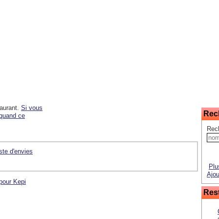
taurant.
Si vous
Rec
 quand ce
Rec
iste d'envies
Plu
Ajou
pour Kepi
Rest