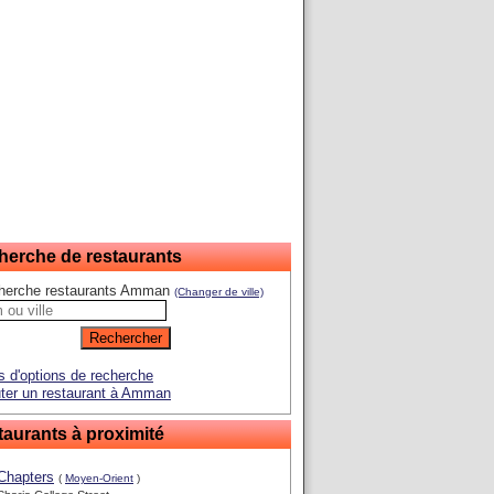
herche de restaurants
herche restaurants Amman
(Changer de ville)
s d'options de recherche
ter un restaurant à Amman
aurants à proximité
Chapters
(
Moyen-Orient
)