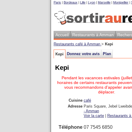
Paris
|
Bordeaux
|
Lille
|
Lyon
|
Marseille
|
Montpellier
|
Accueil
Restaurants à Amman
Recher
Restaurants café à Amman
>
Kepi
Donnez votre avis
Plan
Kepi
Kepi
Pendant les vacances estivales (juillet
horaires de certains restaurants peuvent
vous recommandons d'appeler avan
déplacer.
Cuisine
café
Adresse
Paris Square, Jebel Lweibd
-
Amman
Voir la carte
|
Restaurants à 
Téléphone
07 7545 6850