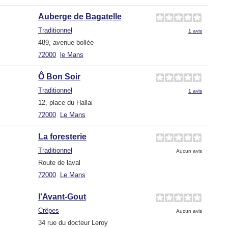
Auberge de Bagatelle
Traditionnel
1 avis
489, avenue bollée
72000
le Mans
Ô Bon Soir
Traditionnel
1 avis
12, place du Hallai
72000
Le Mans
La foresterie
Traditionnel
Aucun avis
Route de laval
72000
Le Mans
l'Avant-Gout
Crêpes
Aucun avis
34 rue du docteur Leroy