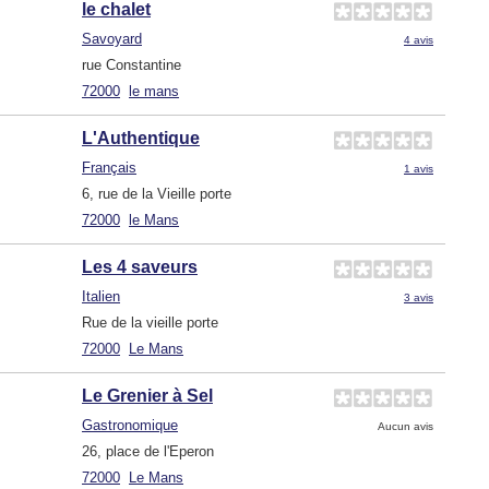
le chalet
Savoyard
4 avis
rue Constantine
72000
le mans
L'Authentique
Français
1 avis
6, rue de la Vieille porte
72000
le Mans
Les 4 saveurs
Italien
3 avis
Rue de la vieille porte
72000
Le Mans
Le Grenier à Sel
Gastronomique
Aucun avis
26, place de l'Eperon
72000
Le Mans