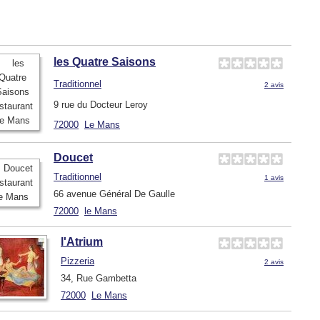
les Quatre Saisons
Traditionnel
2 avis
9 rue du Docteur Leroy
72000
Le Mans
Doucet
Traditionnel
1 avis
66 avenue Général De Gaulle
72000
le Mans
l'Atrium
Pizzeria
2 avis
34, Rue Gambetta
72000
Le Mans