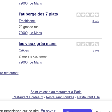
72000
Le Mans
l'auberge des 7 plats
Traditionnel
3 avis
79 grande rue
72000
Le Mans
les vieux grée mans
Crêpes
1 avis
2 imp ste catherine
72000
Le Mans
tre restaurant
Saint-valentin au restaurant à Paris
Restaurant Bordeaux
-
Restaurant Londres
-
Restaurant Lille
© 2001 - 2026 SortirAuResto.com - Reproduction totale ou partielle interdite
t
-
Promotion de votre restaurant
-
FAQ
-
FAQ pour propriétaires de restaurant
re expérience sur ce site.
En savoir