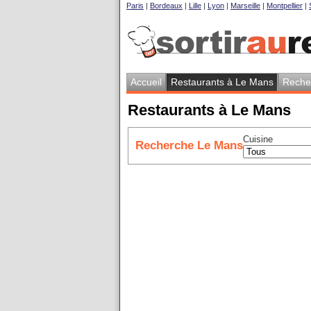
Paris
|
Bordeaux
|
Lille
|
Lyon
|
Marseille
|
Montpellier
|
Accueil
Restaurants à Le Mans
Reche
Restaurants à Le Mans
Cuisine
Recherche Le Mans